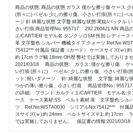
商品の状態: 商品の状態 ガラス 僅かな擦り傷 ケース
(所々に) ベゼル 少しの擦り傷、小さい打痕(所々に) ベ
ージ 針 綺麗な状態 文字盤 綺麗な状態 尾錠/バックル
さい打痕 商品管理No. 955717 292 260421 NN 
エ/CARTIER モデル名 タンクソロSM 性別 レディース
革 文字盤色 シルバー 機械タイプ クォーツ Ref.No WST
75412*** 付属品 保証書（カード） ケースサイズ(ｗ) 
約 17cm ラグ幅 18mm OH歴 弊社では実施しており
2021/03/18 商品の状態: ガラス: 僅かな擦り傷 ケ
い打痕 (所々に) ベゼル: 少しの擦り傷、小さい打痕(
ット: 軽いダメージ 針: 綺麗な状態 文字盤: 綺麗な
つかの薄い擦り傷、小さい打痕 商品管理No.: 955717 2
の詳細: ブランド:カルティエ/CARTIER モデル名:
ース ケース素材:SS ベルト素材:革 文字盤色:シル
ツ Ref.No:WSTA0030 シリアルNo:75412***
スサイズ(ｗ):約 24mm ベルトサイズ※1: 約 17cm 
では実施しておりません。 保証書の情報:2021/03/1