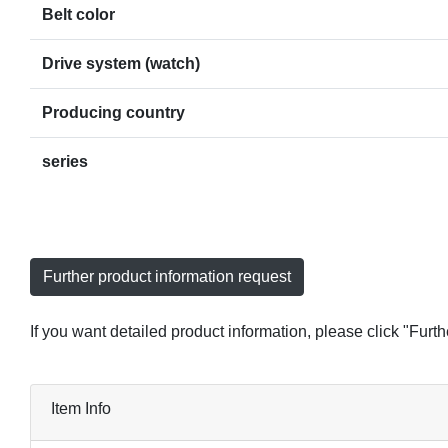
Belt color
Drive system (watch)
Producing country
series
Further product information request
If you want detailed product information, please click "Furt
Item Info