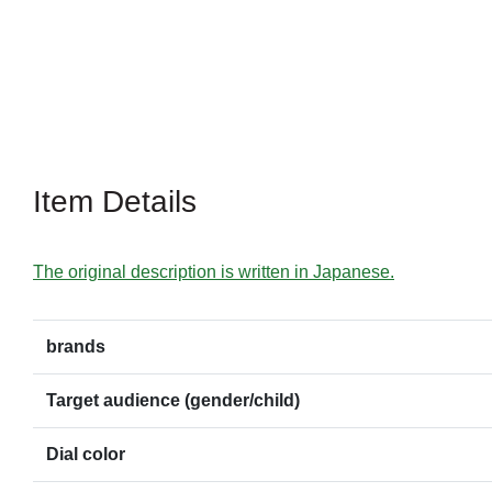
Item Details
The original description is written in Japanese.
brands
Target audience (gender/child)
Dial color