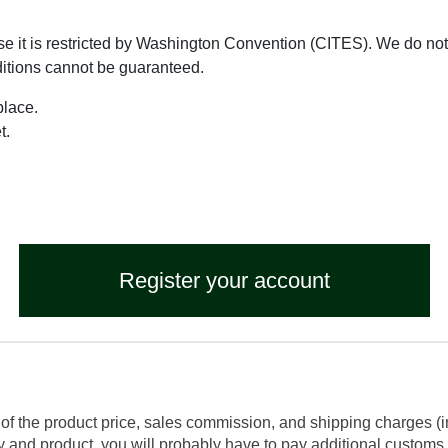
use it is restricted by Washington Convention (CITES). We do not 
ditions cannot be guaranteed.
place.
t.
Register your account
of the product price, sales commission, and shipping charges (i
and product, you will probably have to pay additional customs f