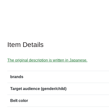
Item Details
The original description is written in Japanese.
brands
Target audience (gender/child)
Belt color