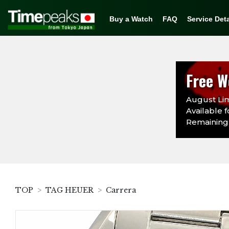
Buy a Watch
FAQ
Service Deta
Free W
August Lim
Available f
Remaining:
TOP
TAG HEUER
Carrera