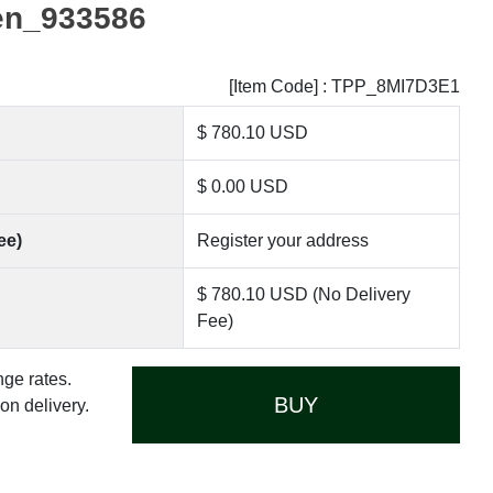
en_933586
[Item Code] : TPP_8MI7D3E1
$ 780.10 USD
$ 0.00 USD
ee)
Register your address
$ 780.10 USD (No Delivery
Fee)
nge rates.
BUY
n delivery.