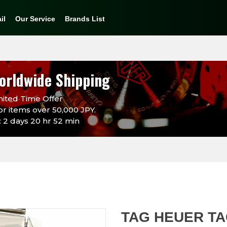
il
Our Service
Brands List
orldwide Shipping
ited Time Offer
or items over 50,000 JPY.
 2 days 20 hr 52 min
TAG HEUER TA