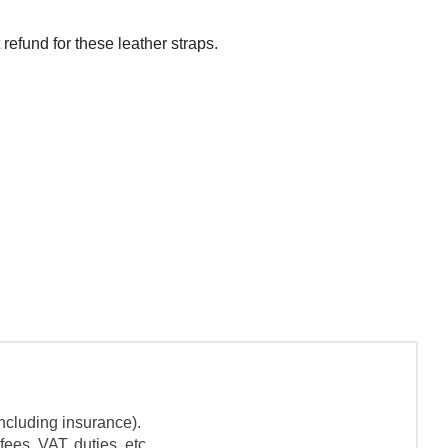
refund for these leather straps.
ncluding insurance).
ees, VAT, duties, etc.