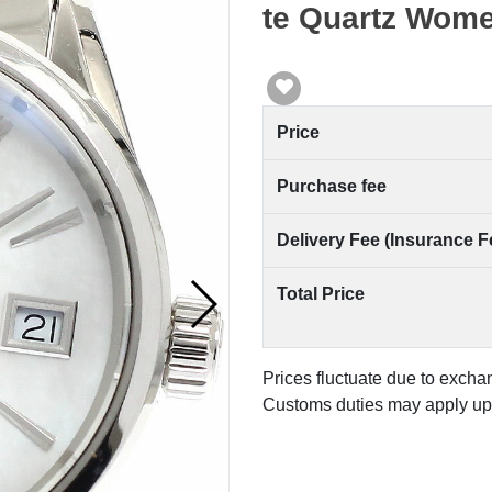
te Quartz Wom
Price
Purchase fee
Delivery Fee (Insurance F
Total Price
Prices fluctuate due to excha
Customs duties may apply upo