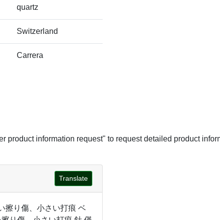
quartz
Switzerland
Carrera
her product information request" to request detailed product infor
Translate
軽い擦り傷、小さい打痕 ベ
い擦り傷、小さい打痕 針 僅