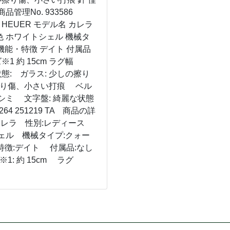
品管理No. 933586
G HEUER モデル名 カレラ
盤色 ホワイトシェル 機械タ
** 機能・特徴 デイト 付属品
1 約 15cm ラグ幅
態: ガラス: 少しの擦り
い擦り傷、小さい打痕 ベル
シミ 文字盤: 綺麗な状態
4 251219 TA 商品の詳
名:カレラ 性別:レディース
シェル 機械タイプ:クォー
機能・特徴:デイト 付属品:なし
1: 約 15cm ラグ