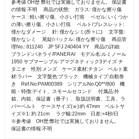
参考値 OH歴 弊社では実施しておりません。 保証書
の情報 不明 商品の状態: ガラス: 僅かな擦り傷
ケース : 軽い擦り傷、小さい打痕 ベゼル: いくつか
の薄い擦り傷、小さい打痕 ベルト/ブレスレット:
僅かなダメージ 針: 僅かなシミ(所々に) 文字盤:
僅かなシミ 尾錠/バックル: 僅かな擦り傷 商品管
理No.: 811240 JP 5FJ 240404 YY 商品の詳細:
ブランド:パネライ/PANERAI モデル名:ルミノール
1950 サブマーシブル アマグネティック3デイズ チ
タニオ 性別:メンズ ケース素材:チタン ベルト素
材:ラバー 文字盤色:ブラック 機械タイプ:自動巻
き Ref.No:PAM00389 シリアルNo:Q0**/800 機
能・特徴:デイト、スモールセコンド 付属品:外
箱、内箱、保証書（冊子）、取扱説明書、工具、ラ
バーベルト ケースサイズ(ｗ):約 47mm ベルトサ
イズ※1: 約 21cm ラグ幅:22mm 日差:+4秒/日
※参考値 OH歴:弊社では実施しておりません。
保証書の情報:不明