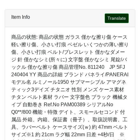
Item Info
Translate
商品の状態: 商品の状態 ガラス 僅かな擦り傷 ケース
軽い擦り傷、小さい打痕 ベゼル いくつかの薄い擦り
傷、小さい打痕 ベルト/ブレスレット 僅かなダメー
ジ 針 僅かなシミ(所々に) 文字盤 僅かなシミ 尾錠/バ
ックル 僅かな擦り傷 商品管理No. 811240 JP 5FJ
240404 YY 商品の詳細 ブランド パネライ/PANERAI
モデル名 ルミノール1950 サブマーシブル アマグネ
ティック3デイズ チタニオ 性別 メンズ ケース素材
チタン ベルト素材 ラバー 文字盤色 ブラック 機械タ
イプ 自動巻き Ref.No PAM00389 シリアルNo
Q0**/800 機能・特徴 デイト、スモールセコンド 付
属品 外箱、内箱、保証書（冊子）、取扱説明書、工
具、ラバーベルト ケースサイズ(ｗ) 約 47mm ベルト
サイズ※1 約 21cm ラグ幅 22mm 日差 +4秒/日 ※