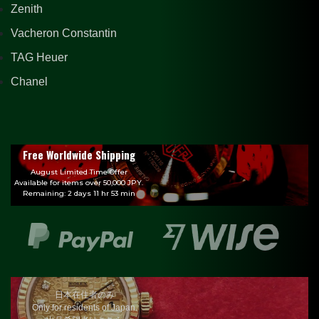
Zenith
Vacheron Constantin
TAG Heuer
Chanel
Free Worldwide Shipping
August Limited Time Offer
Available for items over 50,000 JPY.
Remaining: 2 days 11 hr 53 min
日本在住者のみ
Only for residents of Japan.