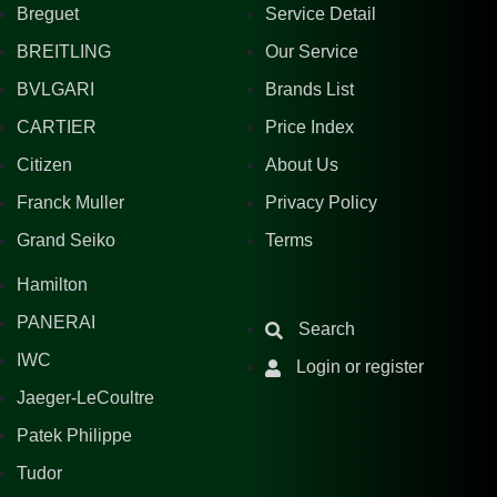
Breguet
Service Detail
BREITLING
Our Service
BVLGARI
Brands List
CARTIER
Price Index
Citizen
About Us
Franck Muller
Privacy Policy
Grand Seiko
Terms
Hamilton
PANERAI
Search
IWC
Login or register
Jaeger-LeCoultre
Patek Philippe
Tudor