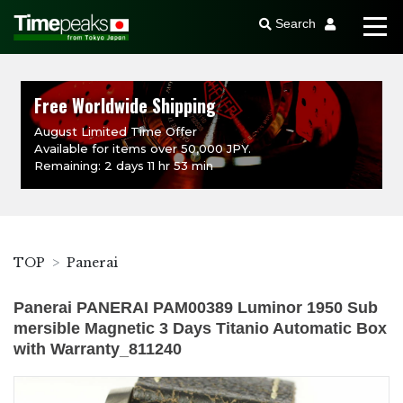
Search
Free Worldwide Shipping
August Limited Time Offer
Available for items over 50,000 JPY.
Remaining: 2 days 11 hr 53 min
TOP
Panerai
Panerai PANERAI PAM00389 Luminor 1950 Sub
mersible Magnetic 3 Days Titanio Automatic Box
with Warranty_811240