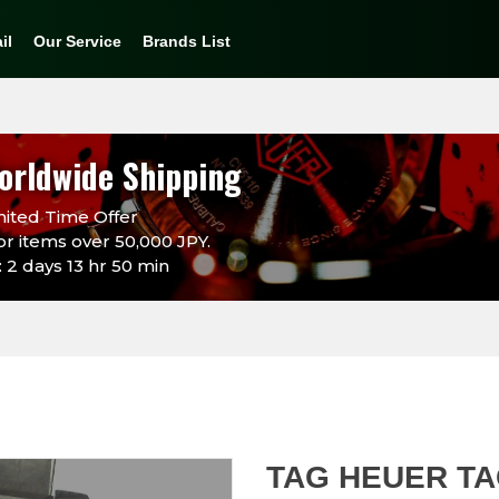
il
Our Service
Brands List
orldwide Shipping
ited Time Offer
or items over 50,000 JPY.
 2 days 13 hr 50 min
TAG HEUER TA