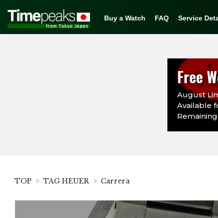
Buy a Watch
FAQ
Service Deta
Free W
August Lim
Available f
Remaining:
TOP
TAG HEUER
Carrera