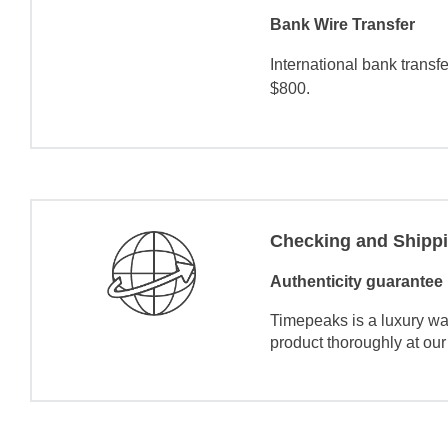
Bank Wire Transfer
International bank transf
$800.
Checking and Shipp
Authenticity guarantee
Timepeaks is a luxury wa
product thoroughly at our