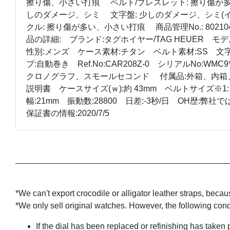
擦り傷、小さい打痕 ベルト/ブレスレット: 擦り傷が多
しのダメージ、シミ 文字盤: 少しのダメージ、シミ(
クル: 擦り傷が多い、小さい打痕 商品管理No.: 802104 J
品の詳細: ブランド:タグホイヤー/TAG HEUER モ
性別:メンズ ケース素材:チタン ベルト素材:SS 文
プ:自動巻き Ref.No:CAR208Z-0 シリアルNo:WM
クロノグラフ、スモールセコンド 付属品:外箱、内箱
説明書 ケースサイズ(ｗ):約 43mm ベルトサイズ※1: 
幅:21mm 振動数:28800 日差:-3秒/日 OH歴:
保証書の情報:2020/7/5
*We can't export crocodile or alligator leather straps, beca
*We only sell original watches. However, the following con
If the dial has been replaced or refinishing has taken 