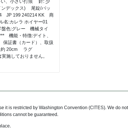
い、小さい打痕 針: 少
インデックス) 尾錠/バッ
P 199 240214 KK 商
デル名:カレラ ホイヤー01
字盤色:グレー 機械タイ
C9*** 機能・特徴:デイト、
、保証書（カード）、取扱
約 20cm ラグ
弊社では実施しておりません。
use it is restricted by Washington Convention (CITES). We do not 
ditions cannot be guaranteed.
place.