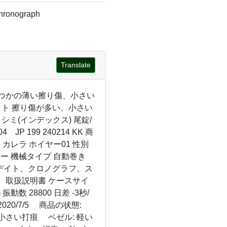
hronograph
Translate
いくつかの薄い擦り傷、小さい
ット 擦り傷が多い、小さい
シミ(インデックス) 尾錠/
P 199 240214 KK 商
 カレラ ホイヤー01 性別
レー 機械タイプ 自動巻き
・特徴 デイト、クロノグラフ、ス
、取扱説明書 ケースサイ
振動数 28800 日差 -3秒/
020/7/5 商品の状態:
小さい打痕 ベゼル: 軽い