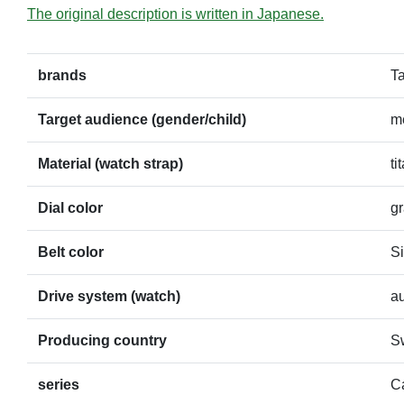
The original description is written in Japanese.
brands
T
Target audience (gender/child)
m
Material (watch strap)
ti
Dial color
g
Belt color
Si
Drive system (watch)
a
Producing country
S
series
C