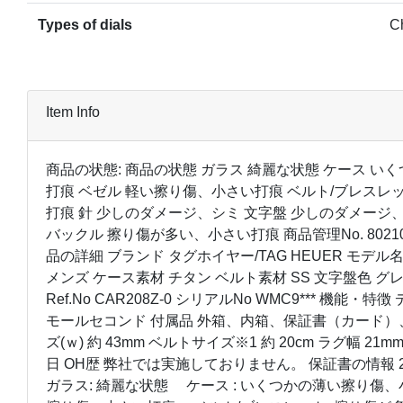
Types of dials
C
Item Info
商品の状態: 商品の状態 ガラス 綺麗な状態 ケース 
打痕 ベゼル 軽い擦り傷、小さい打痕 ベルト/ブレスレ
打痕 針 少しのダメージ、シミ 文字盤 少しのダメージ、
バックル 擦り傷が多い、小さい打痕 商品管理No. 802104 J
品の詳細 ブランド タグホイヤー/TAG HEUER モデル名
メンズ ケース素材 チタン ベルト素材 SS 文字盤色 グ
Ref.No CAR208Z-0 シリアルNo WMC9*** 機能
モールセコンド 付属品 外箱、内箱、保証書（カード）
ズ(ｗ) 約 43mm ベルトサイズ※1 約 20cm ラグ幅 21mm 
日 OH歴 弊社では実施しておりません。 保証書の情報 2
ガラス: 綺麗な状態 ケース : いくつかの薄い擦り傷、