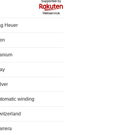
ag Heuer
en
tanium
ray
lver
utomatic winding
witzerland
arrera