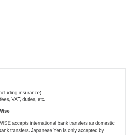
ncluding insurance).
ees, VAT, duties, etc.
Wise
WISE accepts international bank transfers as domestic
bank transfers. Japanese Yen is only accepted by