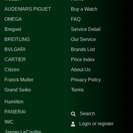
AUDEMARS PIGUET
Buy a Watch
OMEGA
FAQ
Breguet
Service Detail
BREITLING
Our Service
BVLGARI
Brands List
CARTIER
Price Index
Citizen
About Us
Franck Muller
Privacy Policy
Grand Seiko
Terms
Hamilton
PANERAI
Search
IWC
Login or register
Jaeger-LeCoultre