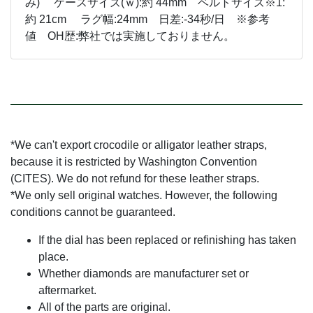
み) ケースサイズ(ｗ):約 44mm ベルトサイズ※1:
約 21cm ラグ幅:24mm 日差:-34秒/日 ※参考
値 OH歴:弊社では実施しておりません。
*We can't export crocodile or alligator leather straps,
because it is restricted by Washington Convention
(CITES). We do not refund for these leather straps.
*We only sell original watches. However, the following
conditions cannot be guaranteed.
If the dial has been replaced or refinishing has taken
place.
Whether diamonds are manufacturer set or
aftermarket.
All of the parts are original.