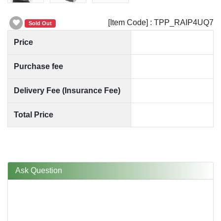
[Item Code] : TPP_RAIP4UQ7
Sold Out
Price
Purchase fee
Delivery Fee (Insurance Fee)
Total Price
Ask Question