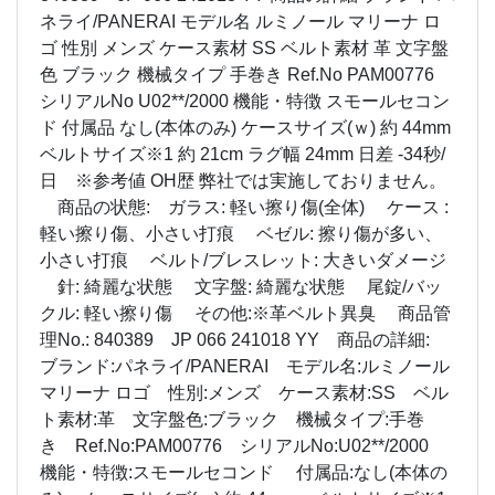
ネライ/PANERAI モデル名 ルミノール マリーナ ロ
ゴ 性別 メンズ ケース素材 SS ベルト素材 革 文字盤
色 ブラック 機械タイプ 手巻き Ref.No PAM00776
シリアルNo U02**/2000 機能・特徴 スモールセコン
ド 付属品 なし(本体のみ) ケースサイズ(ｗ) 約 44mm
ベルトサイズ※1 約 21cm ラグ幅 24mm 日差 -34秒/
日 ※参考値 OH歴 弊社では実施しておりません。
商品の状態: ガラス: 軽い擦り傷(全体) ケース :
軽い擦り傷、小さい打痕 ベゼル: 擦り傷が多い、
小さい打痕 ベルト/ブレスレット: 大きいダメージ
針: 綺麗な状態 文字盤: 綺麗な状態 尾錠/バッ
クル: 軽い擦り傷 その他:※革ベルト異臭 商品管
理No.: 840389 JP 066 241018 YY 商品の詳細:
ブランド:パネライ/PANERAI モデル名:ルミノール
マリーナ ロゴ 性別:メンズ ケース素材:SS ベル
ト素材:革 文字盤色:ブラック 機械タイプ:手巻
き Ref.No:PAM00776 シリアルNo:U02**/2000
機能・特徴:スモールセコンド 付属品:なし(本体の