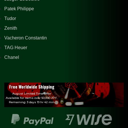
Patek Philippe
Tudor
Zenith
Vacheron Constantin
TAG Heuer
Chanel
Free Worldwide Shipping
August Limited Time Offer
Available for items over 50,000 JPY.
Remaining: 3 days 19 hr 42 min