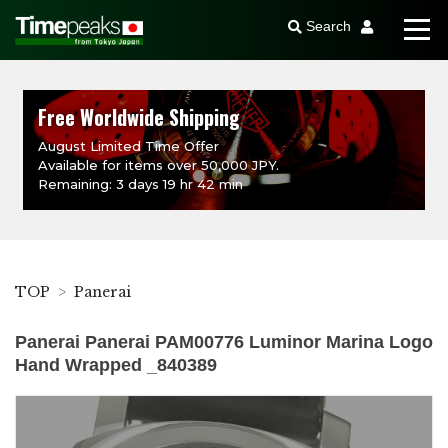
Search
Free Worldwide Shipping
August Limited Time Offer
Available for items over 50,000 JPY.
Remaining: 3 days 19 hr 42 min
TOP
Panerai
Panerai Panerai PAM00776 Luminor Marina Logo
Hand Wrapped _840389