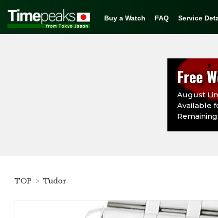
Buy a Watch
FAQ
Service Deta
Free W
August Lim
Available f
Remaining:
TOP
Tudor