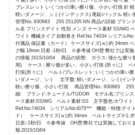
ブレスレット いくつかの薄い擦り傷、小さい打痕 針 
軽いダメージ、シミ(インデックス) 尾錠/バックル 軽
管理No. 930983 255 251205 NN 商品の詳細 ブラ
ル名 プリンスデイト 性別 メンズ ケース素材 SS/WG ベ
ワイト 機械タイプ 自動巻き Ref.No 74034 シリアルNo 
付属品 保証書（カード） ケースサイズ(ｗ) 約 34mm ベル
グ幅 19mm 日差 -1秒/日 ※参考値 OH歴 弊社では
の情報 2015/10/04 商品の状態: ガラス: 僅かな
周) ケース : 擦り傷が多い、小さい打痕 (所々に) 
打痕(所々に) ベルト/ブレスレット: いくつかの薄い
いダメージ、シミ 文字盤: 軽いダメージ、シミ(インデ
軽い擦り傷、小さい打痕 商品管理No.: 930983 255 
細: ブランド:チュードル/TUDOR モデル名:プリン
ース素材:SS/WG ベルト素材:SS 文字盤色:ホワ
Ref.No:74034 シリアルNo:I075*** 機能・特徴
ド） ケースサイズ(ｗ):約 34mm ベルトサイズ※1: 約
日差:-1秒/日 ※参考値 OH歴:弊社では実施してお
報:2015/10/04