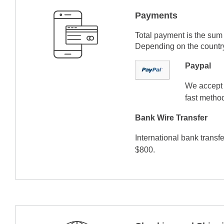
Payments
Total payment is the sum 
Depending on the country 
Paypal
We accept 
fast method
Bank Wire Transfer
International bank transf
$800.