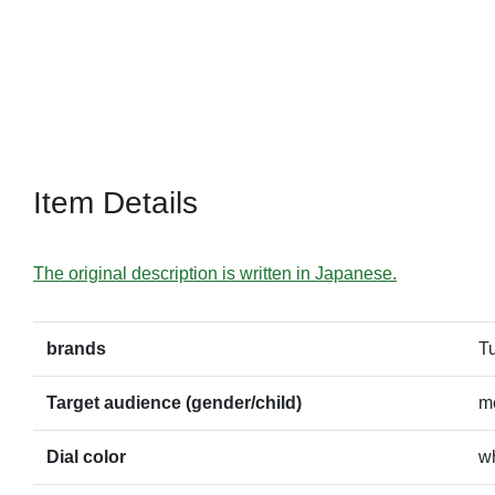
Item Details
The original description is written in Japanese.
brands
T
Target audience (gender/child)
m
Dial color
w