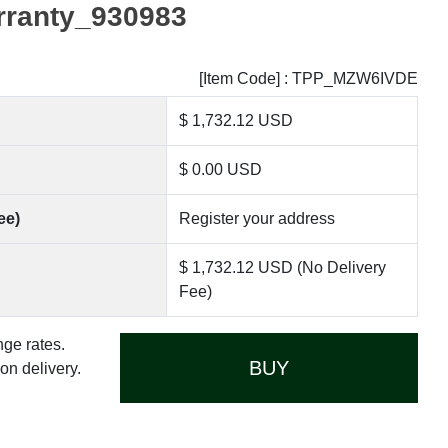
rranty_930983
[Item Code] : TPP_MZW6IVDE
$ 1,732.12 USD
$ 0.00 USD
ee)
Register your address
$ 1,732.12 USD (No Delivery
Fee)
nge rates.
BUY
n delivery.