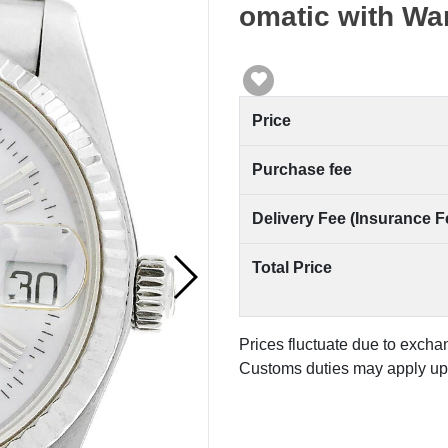
omatic with Wa
Price
Purchase fee
Delivery Fee (Insurance F
Total Price
Prices fluctuate due to excha
Customs duties may apply upo