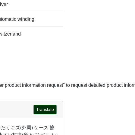
lver
utomatic winding
witzerland
her product information request" to request detailed product infor
Translate
たりキズ(外周) ケース 擦
さい打痕(所々に) ベルト/