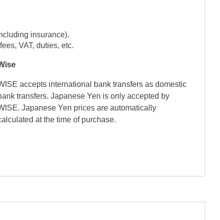
ncluding insurance).
ees, VAT, duties, etc.
Wise
WISE accepts international bank transfers as domestic
bank transfers. Japanese Yen is only accepted by
WISE. Japanese Yen prices are automatically
calculated at the time of purchase.