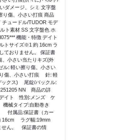
軽いダメージ、シミ 文字盤
い擦り傷、小さい打痕 商品
ンド チュードル/TUDOR モデ
ルト素材 SS 文字盤色 ホ
I075*** 機能・特徴 デイト
トサイズ※1 約 16cm ラ
実施しておりません。 保証書
擦り傷、小さい当たりキズ(外
ベゼル: 軽い擦り傷、小さい
擦り傷、小さい打痕 針: 軽
ックス) 尾錠/バックル:
251205 NN 商品の詳
スデイト 性別:メンズ ケ
イト 機械タイプ:自動巻き
:デイト 付属品:保証書（カー
 16cm ラグ幅:19mm
りません。 保証書の情