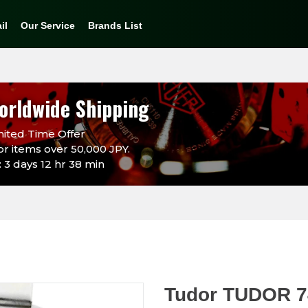
il
Our Service
Brands List
orldwide Shipping
ited Time Offer
or items over 50,000 JPY.
 3 days 12 hr 38 min
Tudor TUDOR 74