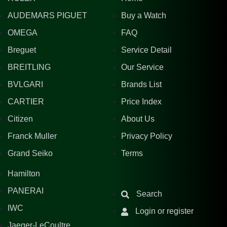
AUDEMARS PIGUET
Buy a Watch
OMEGA
FAQ
Breguet
Service Detail
BREITLING
Our Service
BVLGARI
Brands List
CARTIER
Price Index
Citizen
About Us
Franck Muller
Privacy Policy
Grand Seiko
Terms
Hamilton
PANERAI
Search
IWC
Login or register
Jaeger-LeCoultre