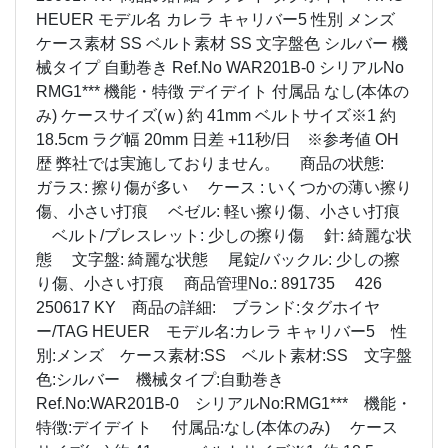
HEUER モデル名 カレラ キャリバー5 性別 メンズ
ケース素材 SS ベルト素材 SS 文字盤色 シルバー 機
械タイプ 自動巻き Ref.No WAR201B-0 シリアルNo
RMG1*** 機能・特徴 デイデイト 付属品 なし(本体の
み) ケースサイズ(ｗ) 約 41mm ベルトサイズ※1 約
18.5cm ラグ幅 20mm 日差 +11秒/日 ※参考値 OH
歴 弊社では実施しておりません。 商品の状態:
ガラス: 擦り傷が多い ケース : いくつかの薄い擦り
傷、小さい打痕 ベゼル: 軽い擦り傷、小さい打痕
ベルト/ブレスレット: 少しの擦り傷 針: 綺麗な状
態 文字盤: 綺麗な状態 尾錠/バックル: 少しの擦
り傷、小さい打痕 商品管理No.: 891735 426
250617 KY 商品の詳細: ブランド:タグホイヤ
ー/TAG HEUER モデル名:カレラ キャリバー5 性
別:メンズ ケース素材:SS ベルト素材:SS 文字盤
色:シルバー 機械タイプ:自動巻き
Ref.No:WAR201B-0 シリアルNo:RMG1*** 機能・
特徴:デイデイト 付属品:なし(本体のみ) ケース