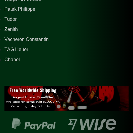
Patek Philippe
Tudor
Zenith
Vacheron Constantin
TAG Heuer
Chanel
Free Worldwide Shipping
August Limited Time Offer
Available for items over 50,000 JPY.
Remaining: 1 day 17 hr 14 min