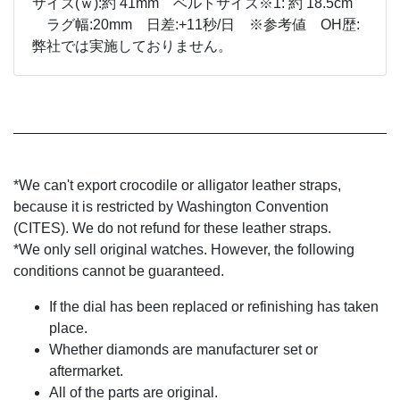
サイズ(ｗ):約 41mm ベルトサイズ※1: 約 18.5cm
ラグ幅:20mm 日差:+11秒/日 ※参考値 OH歴:
弊社では実施しておりません。
*We can't export crocodile or alligator leather straps,
because it is restricted by Washington Convention
(CITES). We do not refund for these leather straps.
*We only sell original watches. However, the following
conditions cannot be guaranteed.
If the dial has been replaced or refinishing has taken
place.
Whether diamonds are manufacturer set or
aftermarket.
All of the parts are original.