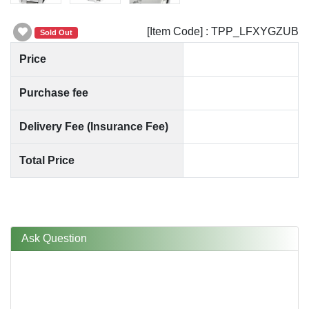
[Item Code] : TPP_LFXYGZUB
Sold Out
Price
Purchase fee
Delivery Fee (Insurance Fee)
Total Price
Ask Question