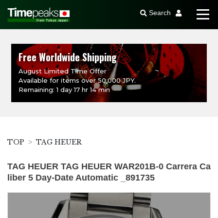
Search
Free Worldwide Shipping
August Limited Time Offer
Available for items over 50,000 JPY.
Remaining: 1 day 17 hr 14 min
TOP
TAG HEUER
TAG HEUER TAG HEUER WAR201B-0 Carrera Ca
liber 5 Day-Date Automatic _891735