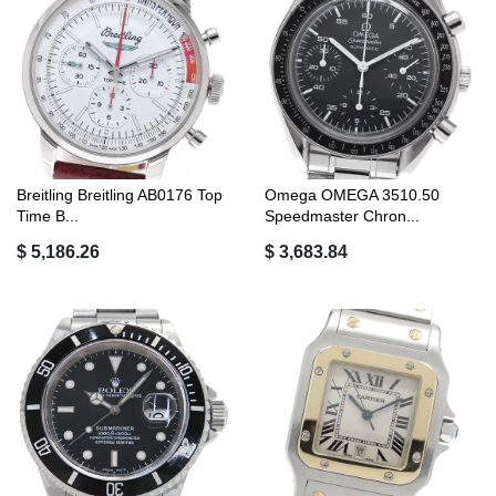
Breitling Breitling AB0176 Top
Omega OMEGA 3510.50
Time B...
Speedmaster Chron...
$ 5,186.26
$ 3,683.84