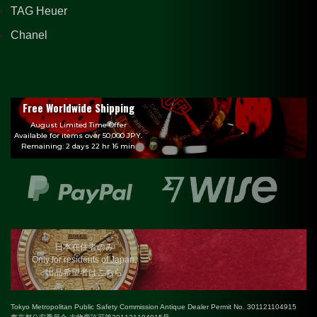
TAG Heuer
Chanel
Free Worldwide Shipping
August Limited Time Offer
Available for items over 50,000 JPY.
Remaining: 2 days 22 hr 16 min
日本在住者のみ
Only for residents of Japan.
出品希望者はこちら
Tokyo Metropolitan Public Safety Commission Antique Dealer Permit No. 301121104915