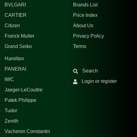
BVLGARI
Brands List
CARTIER
Price Index
Citizen
About Us
Franck Muller
Privacy Policy
Grand Seiko
Terms
Hamilton
PANERAI
Search
IWC
Login or register
Jaeger-LeCoultre
Patek Philippe
Tudor
Zenith
Vacheron Constantin