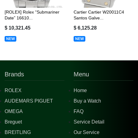
[ROLEX] Rolex “Submariner
Cartier Cartier W20011C4
Date” 16610...
Santos Galve...
$ 10,321.45
$ 6,125.28
NEW
NEW
Brands
Menu
ROLEX
Home
AUDEMARS PIGUET
Buy a Watch
OMEGA
FAQ
Breguet
Service Detail
BREITLING
Our Service