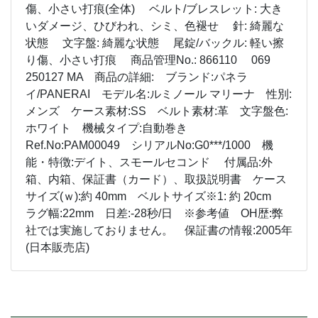
傷、小さい打痕(全体) ベルト/ブレスレット: 大き
いダメージ、ひびわれ、シミ、色褪せ 針: 綺麗な
状態 文字盤: 綺麗な状態 尾錠/バックル: 軽い擦
り傷、小さい打痕 商品管理No.: 866110 069
250127 MA 商品の詳細: ブランド:パネラ
イ/PANERAI モデル名:ルミノール マリーナ 性別:
メンズ ケース素材:SS ベルト素材:革 文字盤色:
ホワイト 機械タイプ:自動巻き
Ref.No:PAM00049 シリアルNo:G0***/1000 機
能・特徴:デイト、スモールセコンド 付属品:外
箱、内箱、保証書（カード）、取扱説明書 ケース
サイズ(ｗ):約 40mm ベルトサイズ※1: 約 20cm
ラグ幅:22mm 日差:-28秒/日 ※参考値 OH歴:弊
社では実施しておりません。 保証書の情報:2005年
(日本販売店)