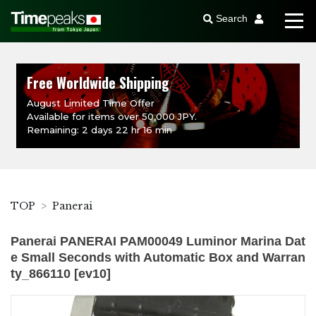
Search
Free Worldwide Shipping
August Limited Time Offer
Available for items over 50,000 JPY.
Remaining: 2 days 22 hr 16 min
TOP
Panerai
Panerai PANERAI PAM00049 Luminor Marina Dat
e Small Seconds with Automatic Box and Warran
ty_866110 [ev10]