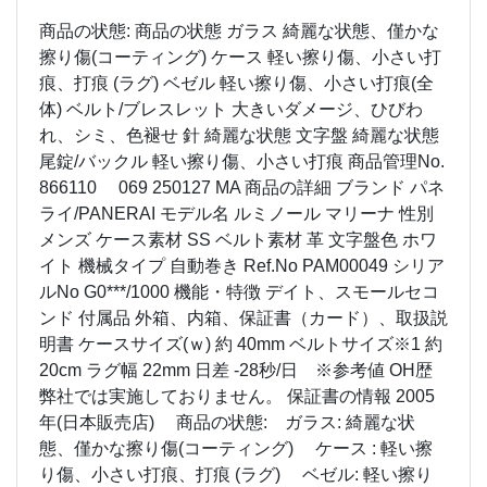
商品の状態: 商品の状態 ガラス 綺麗な状態、僅かな
擦り傷(コーティング) ケース 軽い擦り傷、小さい打
痕、打痕 (ラグ) ベゼル 軽い擦り傷、小さい打痕(全
体) ベルト/ブレスレット 大きいダメージ、ひびわ
れ、シミ、色褪せ 針 綺麗な状態 文字盤 綺麗な状態
尾錠/バックル 軽い擦り傷、小さい打痕 商品管理No.
866110 069 250127 MA 商品の詳細 ブランド パネ
ライ/PANERAI モデル名 ルミノール マリーナ 性別
メンズ ケース素材 SS ベルト素材 革 文字盤色 ホワ
イト 機械タイプ 自動巻き Ref.No PAM00049 シリア
ルNo G0***/1000 機能・特徴 デイト、スモールセコ
ンド 付属品 外箱、内箱、保証書（カード）、取扱説
明書 ケースサイズ(ｗ) 約 40mm ベルトサイズ※1 約
20cm ラグ幅 22mm 日差 -28秒/日 ※参考値 OH歴
弊社では実施しておりません。 保証書の情報 2005
年(日本販売店) 商品の状態: ガラス: 綺麗な状
態、僅かな擦り傷(コーティング) ケース : 軽い擦
り傷、小さい打痕、打痕 (ラグ) ベゼル: 軽い擦り