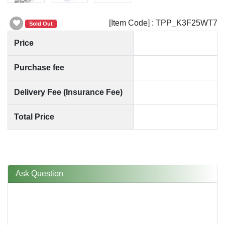
[Item Code] : TPP_K3F25WT7
Sold Out
Price
Purchase fee
Delivery Fee (Insurance Fee)
Total Price
Ask Question