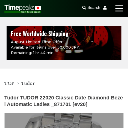
Search
Free Worldwide Shipping
August Limited Time Offer
Available for items over 50,000 JPY.
Remaining: 1 hr 44 min
TOP
Tudor
Tudor TUDOR 22020 Classic Date Diamond Beze
l Automatic Ladies _871701 [ev20]