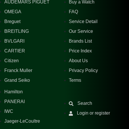
AUDEMARS PIGUET
Buy a Watch
OMEGA
FAQ
Breguet
Service Detail
BREITLING
Our Service
BVLGARI
Brands List
CARTIER
Price Index
Citizen
About Us
Franck Muller
Privacy Policy
Grand Seiko
Terms
Hamilton
PANERAI
Search
IWC
Login or register
Jaeger-LeCoultre