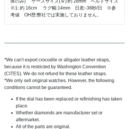
体のみ) ケースサイズ(ｗ):約 28mm ベルトサイズ
※1: 約 16cm ラグ幅:14mm 日差:-38秒/日 ※参
考値 OH歴:弊社では実施しておりません。
*We can't export crocodile or alligator leather straps,
because it is restricted by Washington Convention
(CITES). We do not refund for these leather straps.
*We only sell original watches. However, the following
conditions cannot be guaranteed.
If the dial has been replaced or refinishing has taken
place.
Whether diamonds are manufacturer set or
aftermarket.
All of the parts are original.