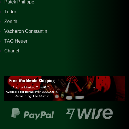
Patek Philippe
Tudor
Zenith
Vacheron Constantin
TAG Heuer
Chanel
Free Worldwide Shipping
August Limited Time Offer
Available for items over 50,000 JPY.
Remaining: 1 hr 44 min