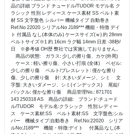
品の詳細 ブランド チュードル/TUDOR モデル名 ク
ラシック 性別 レディース ケース素材 SS ベルト素
材 SS 文字盤色 シルバー 機械タイプ 自動巻き
Ref.No 22020 シリアルNo J189*** 機能・特徴 デイ
ト 付属品 なし(本体のみ) ケースサイズ(ｗ) 約 28mm
ベルトサイズ※1 約 16cm ラグ幅 14mm 日差 -38秒/
日 ※参考値 OH歴 弊社では実施しておりません。
商品の状態: ガラス: 少しの擦り傷、カケ(外周)
ケース : 軽い擦り傷、小さい打痕 (全体) ベゼル:
少しの擦り傷 ベルト/ブレスレット: 僅かな擦り
傷、少しの擦り傷 針: 大きいダメージ、シミ 文
字盤: 大きいダメージ、シミ(インデックス) 尾錠/
バックル: 僅かな擦り傷 商品管理No.: 871701
143 250318 AS 商品の詳細: ブランド:チュード
ル/TUDOR モデル名:クラシック 性別:レディー
ス ケース素材:SS ベルト素材:SS 文字盤色:シル
バー 機械タイプ:自動巻き Ref.No:22020 シリア
ルNo:J189*** 機能・特徴:デイト 付属品:なし(本