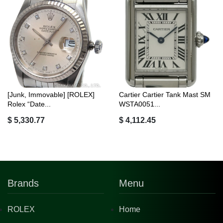
[Junk, Immovable] [ROLEX]
Cartier Cartier Tank Mast SM
Rolex “Date...
WSTA0051...
$ 5,330.77
$ 4,112.45
Brands
Menu
ROLEX
Home