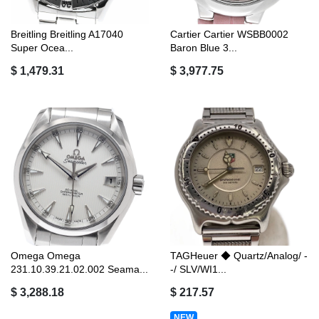
Breitling Breitling A17040
Cartier Cartier WSBB0002
Super Ocea...
Baron Blue 3...
$ 1,479.31
$ 3,977.75
Omega Omega
TAGHeuer ◆ Quartz/Analog/ -
231.10.39.21.02.002 Seama...
-/ SLV/WI1...
$ 3,288.18
$ 217.57
NEW