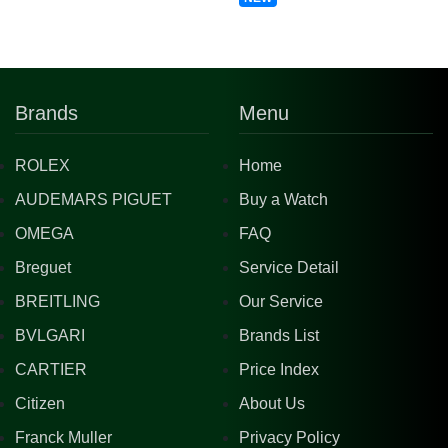
Brands
Menu
ROLEX
Home
AUDEMARS PIGUET
Buy a Watch
OMEGA
FAQ
Breguet
Service Detail
BREITLING
Our Service
BVLGARI
Brands List
CARTIER
Price Index
Citizen
About Us
Franck Muller
Privacy Policy