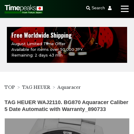
Search
Free Worldwide Shipping
August Limited Time Offer
Available for items over 50,000 JPY.
Remaining: 2 days 43 min
TOP
TAG HEUER
Aquaracer
TAG HEUER WAJ2110. BG870 Aquaracer Caliber
5 Date Automatic with Warranty_890733