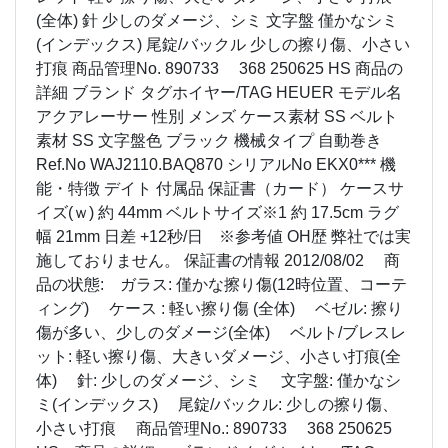
(全体) 針 少しのダメージ、シミ 文字盤 僅かなシミ
(インデックス) 尾錠/バックル 少しの擦り傷、小さい
打痕 商品管理No. 890733 368 250625 HS 商品の
詳細 ブランド タグホイヤー/TAG HEUER モデル名
アクアレーサー 性別 メンズ ケース素材 SS ベルト
素材 SS 文字盤色 ブラック 機械タイプ 自動巻き
Ref.No WAJ2110.BAQ870 シリアルNo EKX0*** 機
能・特徴 デイト 付属品 保証書（カード） ケースサ
イズ(ｗ) 約 44mm ベルトサイズ※1 約 17.5cm ラグ
幅 21mm 日差 +12秒/日 ※参考値 OH歴 弊社では実
施しておりません。 保証書の情報 2012/08/02 商
品の状態: ガラス: 僅かな擦り傷(12時位置、コーテ
ィング) ケース : 軽い擦り傷 (全体) ベゼル: 擦り
傷が多い、少しのダメージ(全体) ベルト/ブレスレ
ット: 軽い擦り傷、大きいダメージ、小さい打痕(全
体) 針: 少しのダメージ、シミ 文字盤: 僅かなシ
ミ(インデックス) 尾錠/バックル: 少しの擦り傷、
小さい打痕 商品管理No.: 890733 368 250625