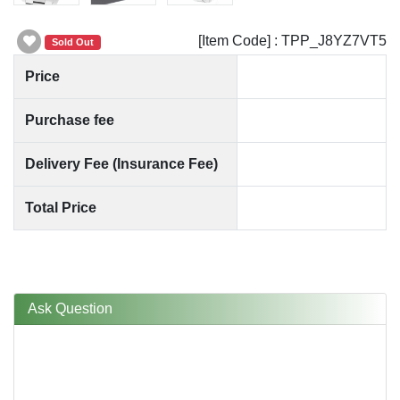
[Item Code] : TPP_J8YZ7VT5
Sold Out
Price
Purchase fee
Delivery Fee (Insurance Fee)
Total Price
Ask Question