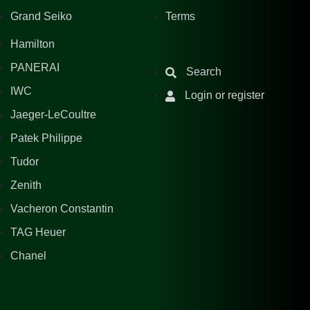
Grand Seiko
Terms
Hamilton
PANERAI
Search
IWC
Login or register
Jaeger-LeCoultre
Patek Philippe
Tudor
Zenith
Vacheron Constantin
TAG Heuer
Chanel