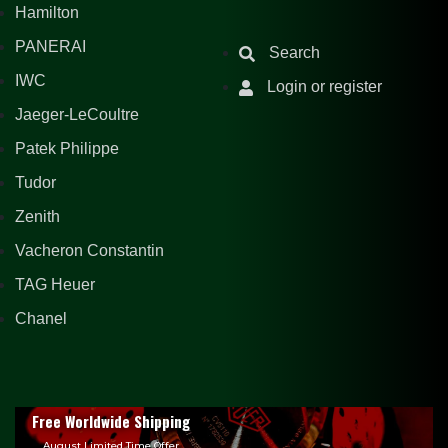
Hamilton
PANERAI
Search
IWC
Login or register
Jaeger-LeCoultre
Patek Philippe
Tudor
Zenith
Vacheron Constantin
TAG Heuer
Chanel
Free Worldwide Shipping
August Limited Time Offer