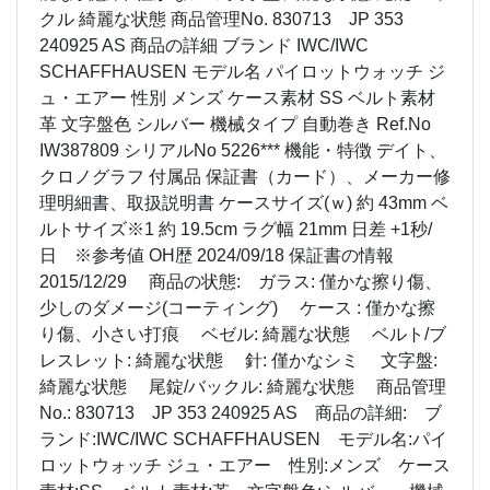
クル 綺麗な状態 商品管理No. 830713 JP 353
240925 AS 商品の詳細 ブランド IWC/IWC
SCHAFFHAUSEN モデル名 パイロットウォッチ ジ
ュ・エアー 性別 メンズ ケース素材 SS ベルト素材
革 文字盤色 シルバー 機械タイプ 自動巻き Ref.No
IW387809 シリアルNo 5226*** 機能・特徴 デイト、
クロノグラフ 付属品 保証書（カード）、メーカー修
理明細書、取扱説明書 ケースサイズ(ｗ) 約 43mm ベ
ルトサイズ※1 約 19.5cm ラグ幅 21mm 日差 +1秒/
日 ※参考値 OH歴 2024/09/18 保証書の情報
2015/12/29 商品の状態: ガラス: 僅かな擦り傷、
少しのダメージ(コーティング) ケース : 僅かな擦
り傷、小さい打痕 ベゼル: 綺麗な状態 ベルト/ブ
レスレット: 綺麗な状態 針: 僅かなシミ 文字盤:
綺麗な状態 尾錠/バックル: 綺麗な状態 商品管理
No.: 830713 JP 353 240925 AS 商品の詳細: ブ
ランド:IWC/IWC SCHAFFHAUSEN モデル名:パイ
ロットウォッチ ジュ・エアー 性別:メンズ ケース