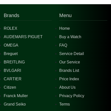
Brands
Menu
ROLEX
Home
AUDEMARS PIGUET
Buy a Watch
OMEGA
FAQ
Breguet
Service Detail
BREITLING
Our Service
BVLGARI
Brands List
CARTIER
Price Index
Citizen
About Us
Franck Muller
Privacy Policy
Grand Seiko
Terms