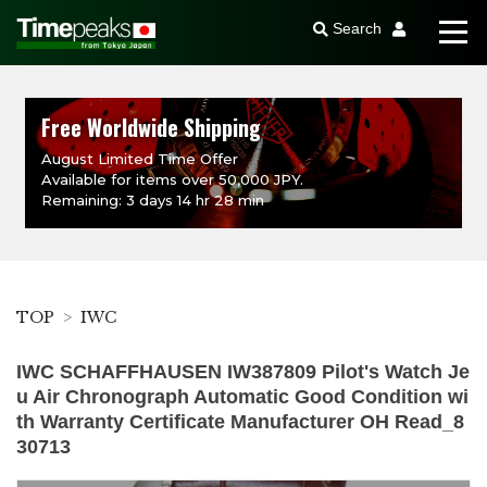
Search
Free Worldwide Shipping
August Limited Time Offer
Available for items over 50,000 JPY.
Remaining: 3 days 14 hr 28 min
TOP
IWC
IWC SCHAFFHAUSEN IW387809 Pilot's Watch Je
u Air Chronograph Automatic Good Condition wi
th Warranty Certificate Manufacturer OH Read_8
30713