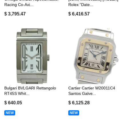
Racing Co-Axi...
Rolex “Date...
$ 3,795.47
$ 6,416.57
Bulgari BVLGARI Rettangolo
Cartier Cartier W20011C4
RT45S Whit...
Santos Galve...
$ 640.05
$ 6,125.28
NEW
NEW