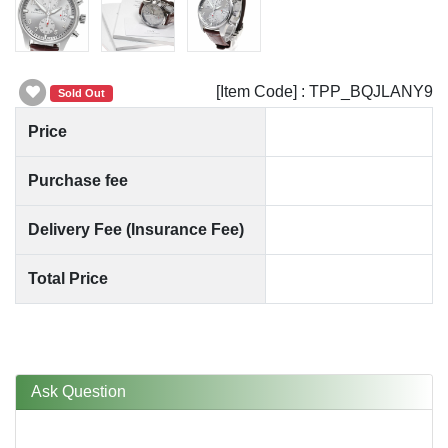
[Item Code] : TPP_BQJLANY9
Sold Out
Price
Purchase fee
Delivery Fee (Insurance Fee)
Total Price
Ask Question