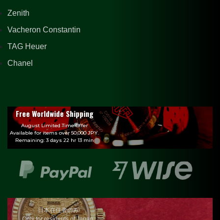
Zenith
Vacheron Constantin
TAG Heuer
Chanel
Free Worldwide Shipping
August Limited Time Offer
Available for items over 50,000 JPY.
Remaining: 3 days 22 hr 13 min
日本在住者のみ
Only for residents of Japan.