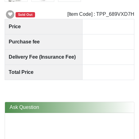
[Item Code] : TPP_689VXD7H
Sold Out
Price
Purchase fee
Delivery Fee (Insurance Fee)
Total Price
Ask Question