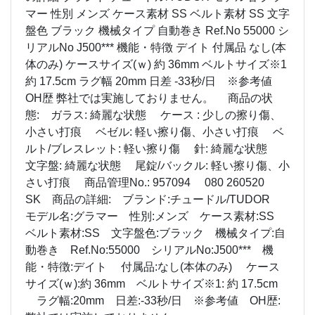
マー 性別 メンズ ケース素材 SS ベルト素材 SS 文字
盤色 ブラック 機械タイプ 自動巻き Ref.No 55000 シ
リアルNo J500*** 機能・特徴 デイト 付属品 なし(本
体のみ) ケースサイズ(ｗ) 約 36mm ベルトサイズ※1
約 17.5cm ラグ幅 20mm 日差 -33秒/日 ※参考値
OH歴 弊社では実施しておりません。 商品の状
態: ガラス: 綺麗な状態 ケース : 少しの擦り傷、
小さい打痕 ベゼル: 軽い擦り傷、小さい打痕 ベ
ルト/ブレスレット: 軽い擦り傷 針: 綺麗な状態
文字盤: 綺麗な状態 尾錠/バックル: 軽い擦り傷、小
さい打痕 商品管理No.: 957094 080 260520
SK 商品の詳細: ブランド:チュードル/TUDOR
モデル名:グラマー 性別:メンズ ケース素材:SS
ベルト素材:SS 文字盤色:ブラック 機械タイプ:自
動巻き Ref.No:55000 シリアルNo:J500*** 機
能・特徴:デイト 付属品:なし(本体のみ) ケース
サイズ(ｗ):約 36mm ベルトサイズ※1: 約 17.5cm
ラグ幅:20mm 日差:-33秒/日 ※参考値 OH歴: