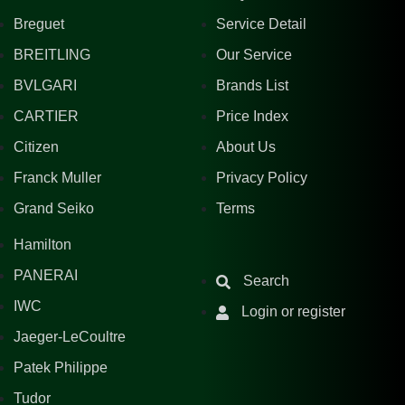
Breguet
Service Detail
BREITLING
Our Service
BVLGARI
Brands List
CARTIER
Price Index
Citizen
About Us
Franck Muller
Privacy Policy
Grand Seiko
Terms
Hamilton
PANERAI
Search
IWC
Login or register
Jaeger-LeCoultre
Patek Philippe
Tudor