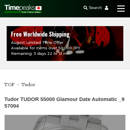
Search
Free Worldwide Shipping
August Limited Time Offer
Available for items over 50,000 JPY.
Remaining: 3 days 22 hr 13 min
TOP
Tudor
Tudor TUDOR 55000 Glamour Date Automatic _9
57094