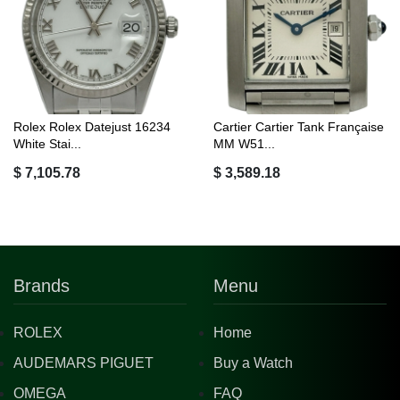
Rolex Rolex Datejust 16234
Cartier Cartier Tank Française
White Stai...
MM W51...
$ 7,105.78
$ 3,589.18
Brands
Menu
ROLEX
Home
AUDEMARS PIGUET
Buy a Watch
OMEGA
FAQ