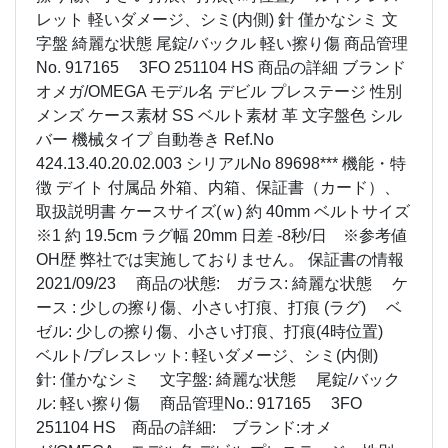
レット 軽いダメージ、シミ(内側) 針 僅かなシミ 文
字盤 綺麗な状態 尾錠/バックル 軽い擦り傷 商品管理
No. 917165 3FO 251104 HS 商品の詳細 ブランド
オメガ/OMEGA モデル名 デビル プレステージ 性別
メンズ ケース素材 SS ベルト素材 革 文字盤色 シル
バー 機械タイプ 自動巻き Ref.No
424.13.40.20.02.003 シリアルNo 89698*** 機能・特
徴 デイト 付属品 外箱、内箱、保証書（カード）、
取扱説明書 ケースサイズ(ｗ) 約 40mm ベルトサイズ
※1 約 19.5cm ラグ幅 20mm 日差 -8秒/日 ※参考値
OH歴 弊社では実施しておりません。 保証書の情報
2021/09/23 商品の状態: ガラス: 綺麗な状態 ケ
ース : 少しの擦り傷、小さい打痕、打痕 (ラグ) ベ
ゼル: 少しの擦り傷、小さい打痕、打痕(4時位置)
ベルト/ブレスレット: 軽いダメージ、シミ(内側)
針: 僅かなシミ 文字盤: 綺麗な状態 尾錠/バック
ル: 軽い擦り傷 商品管理No.: 917165 3FO
251104 HS 商品の詳細: ブランド:オメ