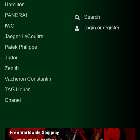
Hamilton
PANERAI
Search
IWC
Login or register
Jaeger-LeCoultre
Patek Philippe
Tudor
Zenith
Vacheron Constantin
TAG Heuer
Chanel
Free Worldwide Shipping
August Limited Time Offer