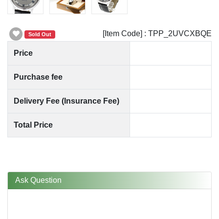
[Item Code] : TPP_2UVCXBQE
Sold Out
Price
Purchase fee
Delivery Fee (Insurance Fee)
Total Price
Ask Question