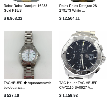
Rolex Rolex Datejust 16233
Rolex Rolex Datejust 28
Gold K18/S...
279173 White ...
$ 6,968.33
$ 12,564.11
TAGHEUER ◆ Aquaracer/with
TAG Heuer TAG HEUER
box/quarz/a...
CAY2110.BA0927 A...
$ 537.10
$ 1,159.93