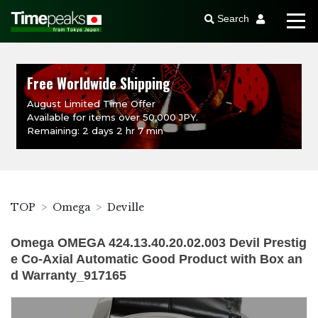
Search
Free Worldwide Shipping
August Limited Time Offer
Available for items over 50,000 JPY.
Remaining: 2 days 2 hr 7 min
TOP
Omega
Deville
Omega OMEGA 424.13.40.20.02.003 Devil Prestig
e Co-Axial Automatic Good Product with Box an
d Warranty_917165