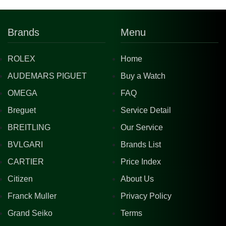
Brands
Menu
ROLEX
Home
AUDEMARS PIGUET
Buy a Watch
OMEGA
FAQ
Breguet
Service Detail
BREITLING
Our Service
BVLGARI
Brands List
CARTIER
Price Index
Citizen
About Us
Franck Muller
Privacy Policy
Grand Seiko
Terms